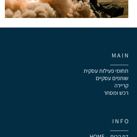
M A I N
תחומי פעילות עסקית
שותפים עסקיים
קריירה
רכש ומסחר
I N F O
דף הבית - HOME