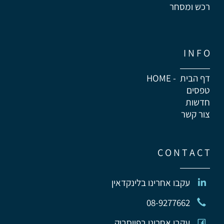
רכש ומסחר
I N F O
דף הבית - HOME
טפסים
חדשות
צור קשר
C O N T A C T
עקבו אחרינו בלינקדאין
08-
9277662
עקבו אחרינו בפייסבוק